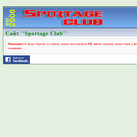
Сайт ''Sportage Club''
Внимание!
В целях борьбы со спамом, новые пользователи
НЕ могут
начинать новые темы в фо
понимание.