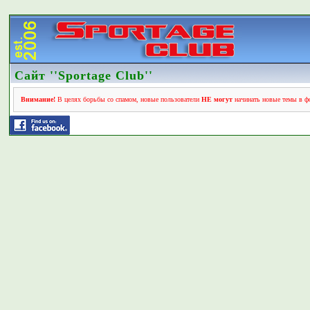
Сайт ''Sportage Club''
Внимание!
В целях борьбы со спамом, новые пользователи
НЕ могут
начинать новые темы в фо