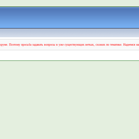
руме. Поэтому просьба задавать вопросы в уже существующих ветках, схожих по тематике. Надеемся н