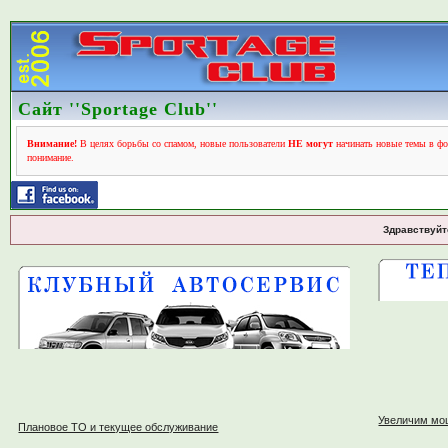
Сайт ''Sportage Club''
Внимание!
В целях борьбы со спамом, новые пользователи
НЕ могут
начинать новые темы в фо
понимание.
Здравствуйт
Увеличим мо
Плановое ТО и текущее обслуживание