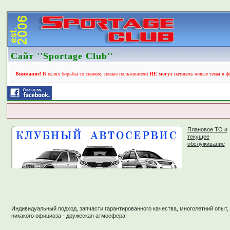
Сайт ''Sportage Club''
Внимание!
В целях борьбы со спамом, новые пользователи
НЕ могут
начинать новые темы в фо
Плановое ТО и
текущее
обслуживание
Индивидуальный подход, запчасти гарантированного качества, многолетний опыт,
никакого официоза - дружеская атмосфера!