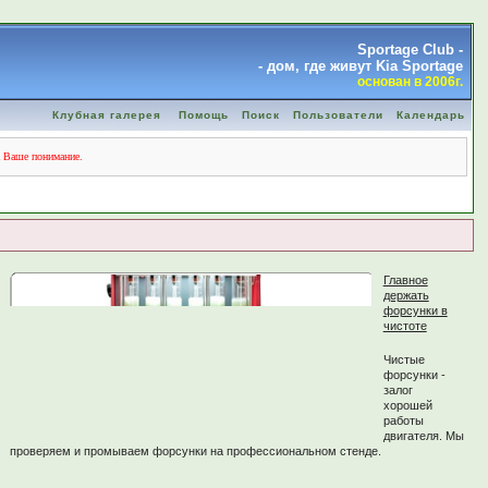
Sportage Club -
- дом, где живут Kia Sportage
основан в 2006г.
Клубная галерея
Помощь
Поиск
Пользователи
Календарь
а Ваше понимание.
Главное
держать
форсунки в
чистоте
Чистые
форсунки -
залог
хорошей
работы
двигателя. Мы
проверяем и промываем форсунки на профессиональном стенде.