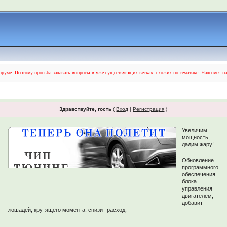
руме. Поэтому просьба задавать вопросы в уже существующих ветках, схожих по тематике. Надеемся н
Здравствуйте, гость
(
Вход
|
Регистрация
)
Увеличим
мощность,
дадим жару!
Обновление
программного
обеспечения
блока
управления
двигателем,
добавит
лошадей, крутящего момента, снизит расход.