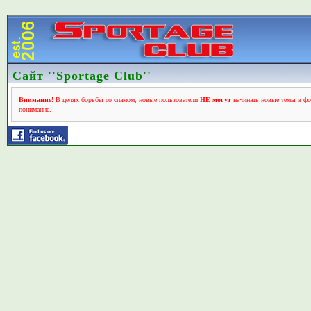
Сайт ''Sportage Club''
Внимание!
В целях борьбы со спамом, новые пользователи
НЕ могут
начинать новые темы в фо
понимание.