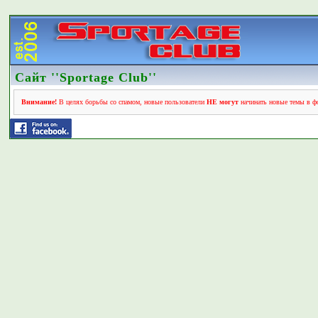
Сайт ''Sportage Club''
Внимание!
В целях борьбы со спамом, новые пользователи
НЕ могут
начинать новые темы в фо