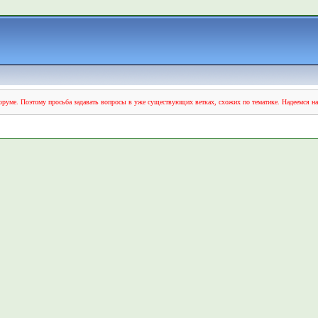
руме. Поэтому просьба задавать вопросы в уже существующих ветках, схожих по тематике. Надеемся н