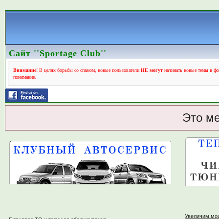
Сайт ''Sportage Club''
Внимание!
В целях борьбы со спамом, новые пользователи
НЕ могут
начинать новые темы в фо
понимание.
Это м
Увеличим мо