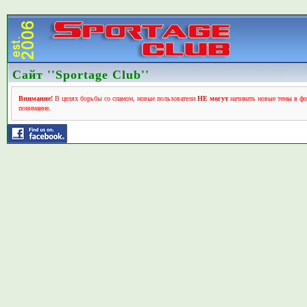
Сайт ''Sportage Club''
Внимание!
В целях борьбы со спамом, новые пользователи
НЕ могут
начинать новые темы в фо
понимание.