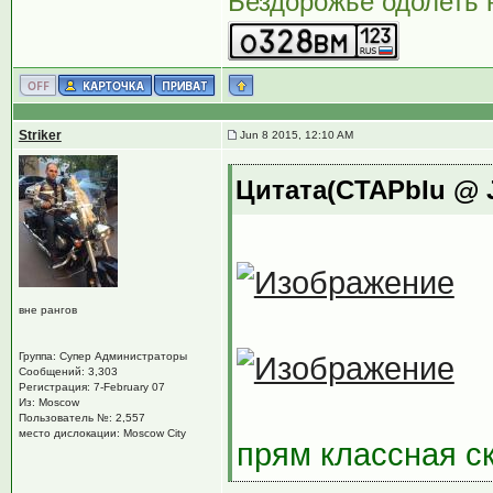
Бездорожье одолеть н
Striker
Jun 8 2015, 12:10 AM
Цитата(CTAPbIu @ J
вне рангов
Группа: Супер Администраторы
Сообщений: 3,303
Регистрация: 7-February 07
Из: Moscow
Пользователь №: 2,557
место дислокации: Moscow City
прям классная ск