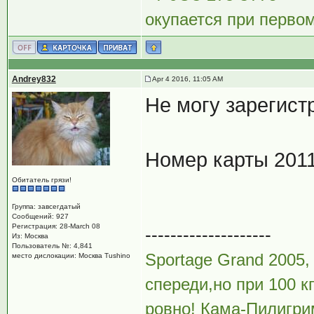
окупается при перво
Andrey832
Apr 4 2016, 11:05 AM
Не могу зарегист
Номер карты 2011
Обитатель грязи!
Группа: завсегдатый
Сообщений: 927
Регистрация: 28-March 08
--------------------
Из: Москва
Пользователь №: 4,841
Sportage Grand 2005,
место дислокации: Москва Tushino
спереди,но при 100 к
ровно! Кама-Пилигрим