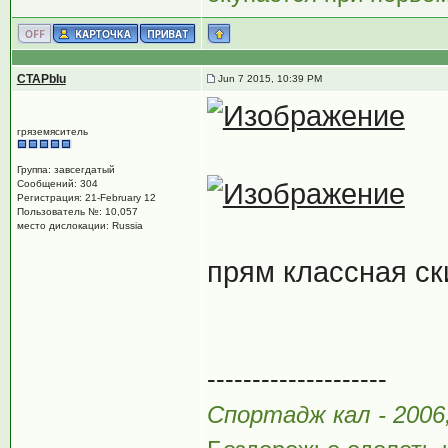
CTAPbIu
Jun 7 2015, 10:39 PM
гряземяситель
Группа: завсегдатый
Сообщений: 304
Регистрация: 21-February 12
Пользователь №: 10,057
место дислокации: Russia
прям классная ски
--------------------
Спортадж кал - 200