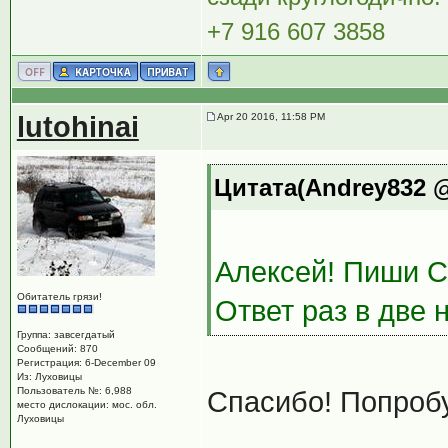
+7 916 607 3858
lutohinai
Apr 20 2016, 11:58 PM
Цитата(Andrey832 @
Алексей! Пиши С
Обитатель грязи!
Ответ раз в две н
Группа: завсегдатый
Сообщений: 870
Регистрация: 6-December 09
Из: Луховицы
Пользователь №: 6,988
Спасибо! Попроб
место дислокации: мос. обл.
Луховицы