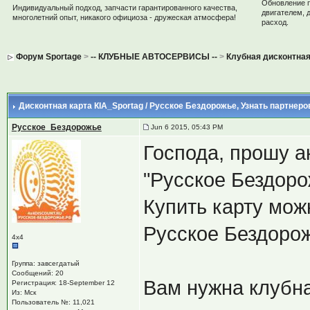
Обновление 
Индивидуальный подход, запчасти гарантированного качества,
двигателем, 
многолетний опыт, никакого официоза - дружеская атмосфера!
расход.
Форум Sportage
>
-- КЛУБНЫЕ АВТОСЕРВИСЫ --
>
Клубная дисконтная
Дисконтная карта КIA_Sportag / Русское Бездорожье
, Узнать партнеро
Русское_Бездорожье
Jun 6 2015, 05:43 PM
Господа, прошу а
"Русское Бездоро
Купить карту мож
Русское Бездорож
4х4
Группа: завсегдатый
Сообщений: 20
Вам нужна клубна
Регистрация: 18-September 12
Из: Мск
Пользователь №: 11,021