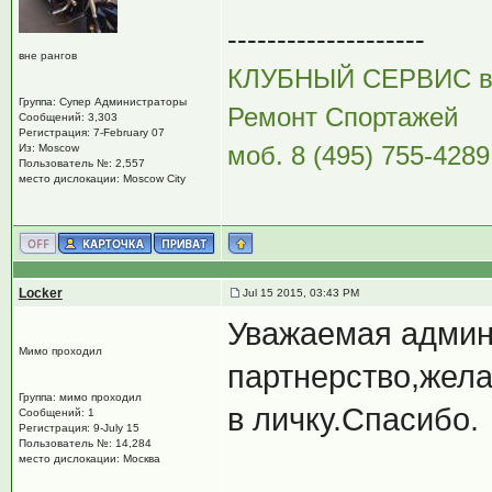
--------------------
вне рангов
КЛУБНЫЙ СЕРВИС 
Группа: Супер Администраторы
Ремонт Спортажей
Сообщений: 3,303
Регистрация: 7-February 07
моб. 8 (495) 755-4289
Из: Moscow
Пользователь №: 2,557
место дислокации: Moscow City
Locker
Jul 15 2015, 03:43 PM
Уважаемая админ
Мимо проходил
партнерство,жела
Группа: мимо проходил
в личку.Спасибо.
Сообщений: 1
Регистрация: 9-July 15
Пользователь №: 14,284
место дислокации: Москва