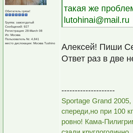
такая же проблем
Обитатель грязи!
lutohinai@mail.ru
Группа: завсегдатый
Сообщений: 927
Регистрация: 28-March 08
Из: Москва
Пользователь №: 4,841
место дислокации: Москва Tushino
Алексей! Пиши Се
Ответ раз в две н
--------------------
Sportage Grand 2005,
спереди,но при 100 к
ровно! Кама-Пилигрим
сзади круглогодично.