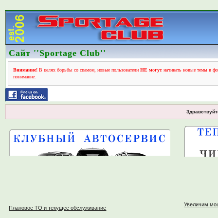
Сайт ''Sportage Club''
Внимание!
В целях борьбы со спамом, новые пользователи
НЕ могут
начинать новые темы в фо
понимание.
Здравствуйт
Увеличим мо
Плановое ТО и текущее обслуживание