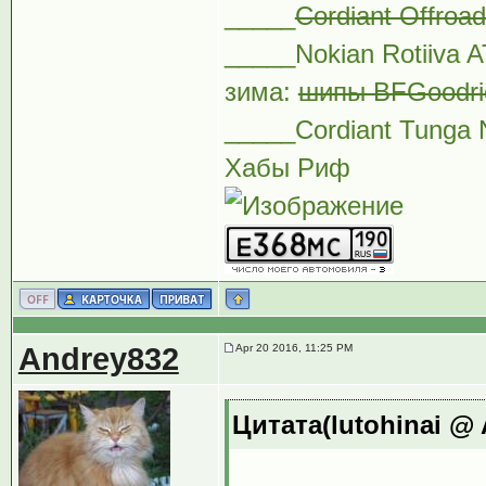
_____
Cordiant Offroa
_____Nokian Rotiiva 
зима:
шипы BFGoodric
_____Cordiant Tunga 
Хабы Риф
Andrey832
Apr 20 2016, 11:25 PM
Цитата(lutohinai @ 