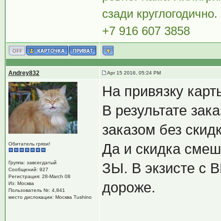
сзади круглогодично.
+7 916 607 3858
Andrey832
Apr 15 2016, 05:24 PM
На привязку карт
В результате зака
заказом без скидк
Обитатель грязи!
Да и скидка смеш
Группа: завсегдатый
ЗЫ. В экзисте с 
Сообщений: 927
Регистрация: 28-March 08
дороже.
Из: Москва
Пользователь №: 4,841
место дислокации: Москва Tushino