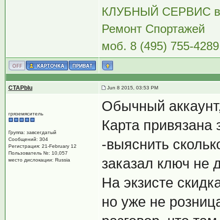
КЛУБНЫЙ СЕРВИС 
Ремонт Спортажей
моб. 8 (495) 755-4289
CTAPbIu
Jun 8 2015, 03:53 PM
Обычный аккаунт,
гряземяситель
Карта привязана 
Группа: завсегдатый
Сообщений: 304
-выяснить скольк
Регистрация: 21-February 12
Пользователь №: 10,057
заказал ключ не д
место дислокации: Russia
На экзисте скидка
но уже не розниц