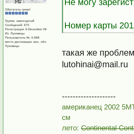
Не могу зарегис
Обитатель грязи!
Группа: завсегдатый
Номер карты 201
Сообщений: 870
Регистрация: 6-December 09
Из: Луховицы
Пользователь №: 6,988
место дислокации: мос. обл.
Луховицы
такая же проблема
lutohinai@mail.ru
--------------------
американец 2002 5MT
см
лето:
Continental Con