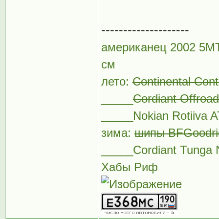
--------------------
американец 2002 5MT
см
лето:
Continental Con
_____
Cordiant Offroa
_____Nokian Rotiiva 
зима:
шипы BFGoodric
_____Cordiant Tunga 
Хабы Риф