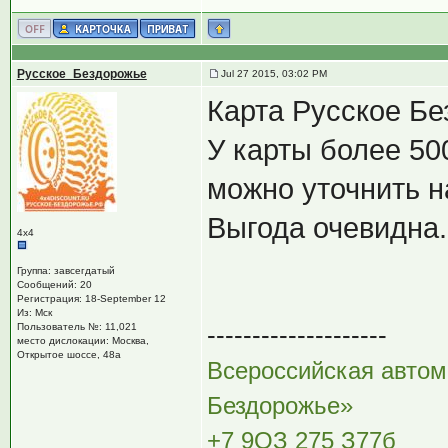
Русское_Бездорожье
Jul 27 2015, 03:02 PM
Карта Русское Б
У карты более 50
можно уточнить н
Выгода очевидна
4х4
Группа: завсегдатый
Сообщений: 20
Регистрация: 18-September 12
Из: Мск
--------------------
Пользователь №: 11,021
место дислокации: Москва,
Открытое шоссе, 48а
Всероссийская автом
Бездорожье»
+7 9OЗ 275 З77б