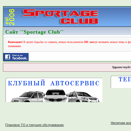
Сайт ''Sportage Club''
Внимание!
В целях борьбы со спамом, новые пользователи
НЕ могут
начинать новые темы в фо
понимание.
Здравствуйт
Увеличим мо
Плановое ТО и текущее обслуживание