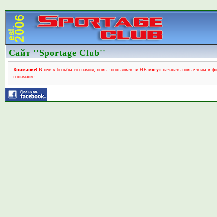
Сайт ''Sportage Club''
Внимание!
В целях борьбы со спамом, новые пользователи
НЕ могут
начинать новые темы в фо
понимание.