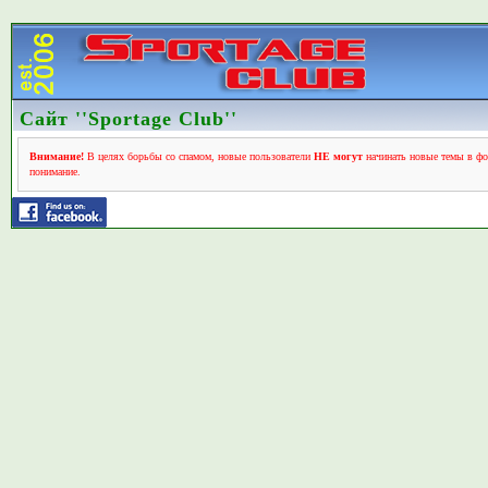
Сайт ''Sportage Club''
Внимание!
В целях борьбы со спамом, новые пользователи
НЕ могут
начинать новые темы в фо
понимание.