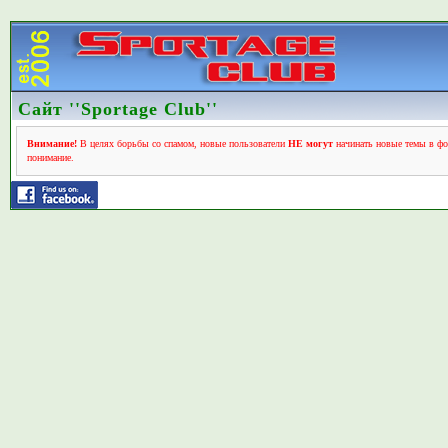
Сайт ''Sportage Club''
Внимание!
В целях борьбы со спамом, новые пользователи
НЕ могут
начинать новые темы в фо
понимание.