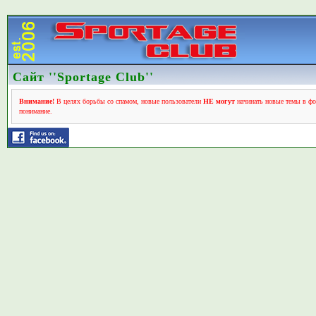
Сайт ''Sportage Club''
Внимание!
В целях борьбы со спамом, новые пользователи
НЕ могут
начинать новые темы в фо
понимание.