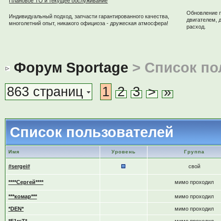
Плановое ТО и текущее обслуживание
Обновление 
Индивидуальный подход, запчасти гарантированного качества,
двигателем, 
многолетний опыт, никакого официоза - дружеская атмосфера!
расход.
Форум Sportage
> Список по
863 страниц
1
2
3
>
»
Список пользователей
Имя
Уровень
Группа
#sergei#
свой
****Сергей****
мимо проходил
***комар***
мимо проходил
*DEN*
мимо проходил