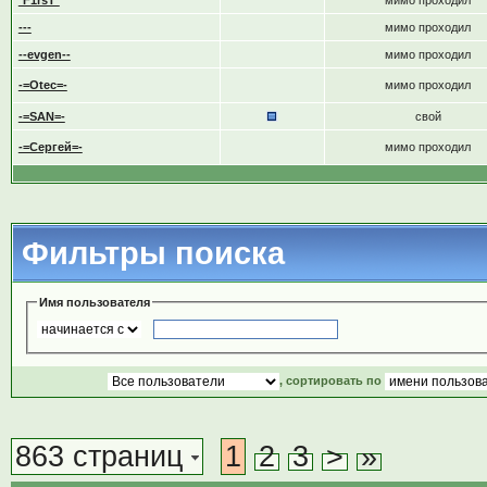
*F1rsT*
мимо проходил
---
мимо проходил
--evgen--
мимо проходил
-=Otec=-
мимо проходил
-=SAN=-
свой
-=Сергей=-
мимо проходил
Фильтры поиска
Имя пользователя
, сортировать по
863 страниц
1
2
3
>
»