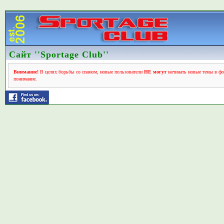
Сайт ''Sportage Club''
Внимание!
В целях борьбы со спамом, новые пользователи
НЕ могут
начинать новые темы в фо
понимание.