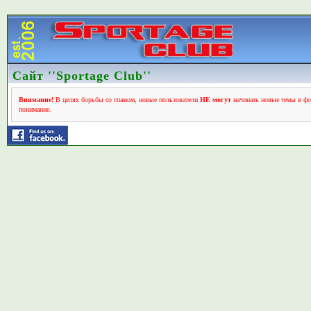
Сайт ''Sportage Club''
Внимание!
В целях борьбы со спамом, новые пользователи
НЕ могут
начинать новые темы в фо
понимание.