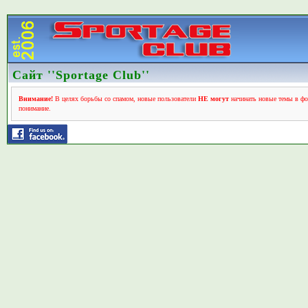
Сайт ''Sportage Club''
Внимание!
В целях борьбы со спамом, новые пользователи
НЕ могут
начинать новые темы в фо
понимание.