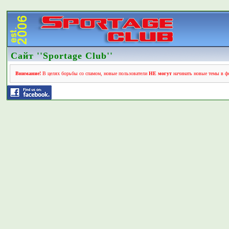
Сайт ''Sportage Club''
Внимание!
В целях борьбы со спамом, новые пользователи
НЕ могут
начинать новые темы в фо