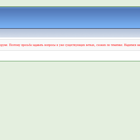
руме. Поэтому просьба задавать вопросы в уже существующих ветках, схожих по тематике. Надеемся н