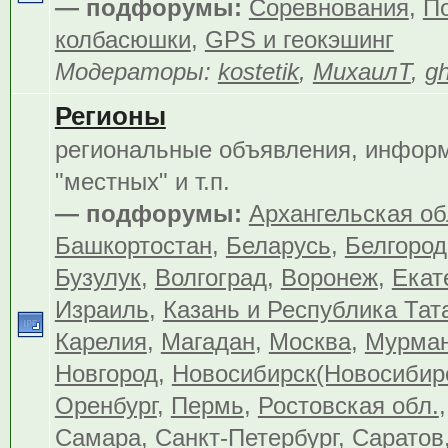
— подфорумы:
Соревнования
,
По
колбасюшки
,
GPS и геокэшинг
Модераторы:
kostetik
,
МихаилТ
,
gh
Регионы
региональные объявления, инфор
"местных" и т.п.
— подфорумы:
Архангельская об
Башкортостан
,
Беларусь
,
Белгород
Бузулук
,
Волгоград
,
Воронеж
,
Екат
Израиль
,
Казань и Республика Тат
Карелия
,
Магадан
,
Москва
,
Мурма
Новгород
,
Новосибирск(Новосибир
Оренбург
,
Пермь
,
Ростовская обл.
Самара
,
Санкт-Петербург
,
Саратов