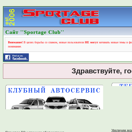
Сайт ''Sportage Club''
Внимание!
В целях борьбы со спамом, новые пользователи
НЕ могут
начинать новые темы в фо
понимание.
Здравствуйте, г
Увеличим мо