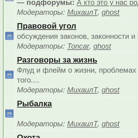
— подфорумы:
А кто это у нас р
Модераторы:
МихаилТ
,
ghost
Правовой угол
обсуждения законов, законности и 
Модераторы:
Toncar
,
ghost
Разговоры за жизнь
Флуд и флейм о жизни, проблемах 
того....
Модераторы:
МихаилТ
,
ghost
Рыбалка
Модераторы:
МихаилТ
,
ghost
Охота