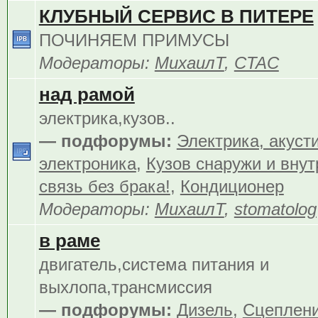
КЛУБНЫЙ СЕРВИС В ПИТЕРЕ
ПОЧИНЯЕМ ПРИМУСЫ
Модераторы:
МихаилТ
,
CTAC
над рамой
электрика,кузов..
— подфорумы:
Электрика, акуст
электроника
,
Кузов снаружи и внут
связь без брака!
,
Кондиционер
Модераторы:
МихаилТ
,
stomatolog
в раме
двигатель,система питания и
выхлопа,трансмиссия
— подфорумы:
Дизель
,
Сцеплен