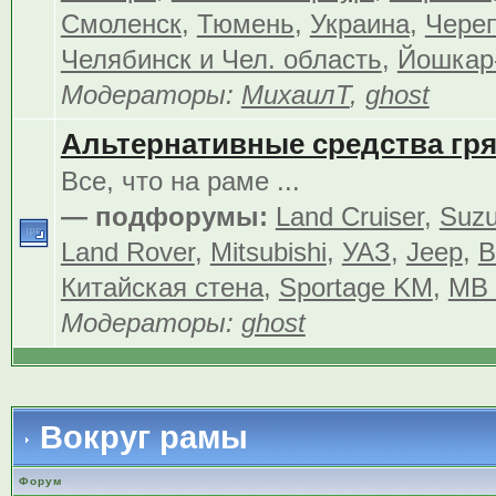
Смоленск
,
Тюмень
,
Украина
,
Чере
Челябинск и Чел. область
,
Йошкар
Модераторы:
МихаилТ
,
ghost
Альтернативные средства гр
Все, что на раме ...
— подфорумы:
Land Cruiser
,
Suzu
Land Rover
,
Mitsubishi
,
УАЗ
,
Jeep
,
В
Китайская стена
,
Sportage KM
,
MB 
Модераторы:
ghost
Вокруг рамы
Форум