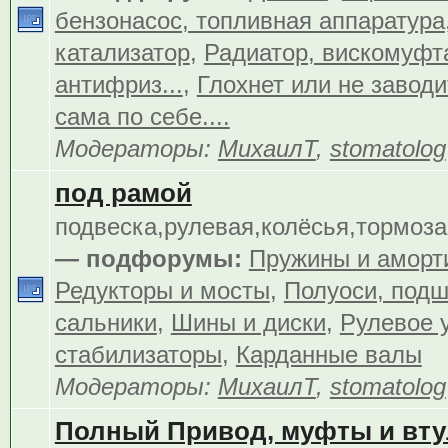
бензонасос, топливная аппаратура
катализатор
,
Радиатор, вискомуфта
антифриз...
,
Глохнет или не заводит
сама по себе....
Модераторы:
МихаилТ
,
stomatolog
под рамой
подвеска,рулевая,колёсья,тормоза.
— подфорумы:
Пружины и аморт
Редукторы и мосты
,
Полуоси, подш
сальники
,
Шины и диски
,
Рулевое 
стабилизаторы
,
Карданные валы
Модераторы:
МихаилТ
,
stomatolog
Полный Привод, муфты и вту