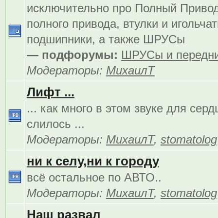
исключительно про Полный Приво
полного привода, втулки и игольча
подшипники, а также ШРУСы
— подфорумы:
ШРУСы и передни
Модераторы:
МихаилТ
Лифт ...
... как много в этом звуке для сер
слилось ...
Модераторы:
МихаилТ
,
stomatolog
ни к селу,ни к городу
всё остальное по АВТО..
Модераторы:
МихаилТ
,
stomatolog
Наш развал