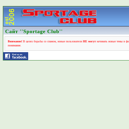
Сайт ''Sportage Club''
Внимание!
В целях борьбы со спамом, новые пользователи
НЕ могут
начинать новые темы в фо
понимание.