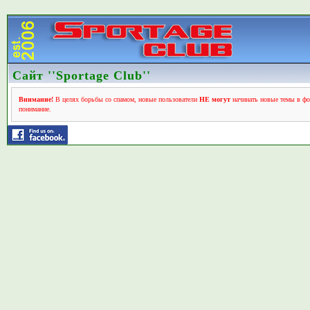
Сайт ''Sportage Club''
Внимание!
В целях борьбы со спамом, новые пользователи
НЕ могут
начинать новые темы в фо
понимание.