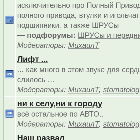
исключительно про Полный Приво
полного привода, втулки и игольча
подшипники, а также ШРУСы
— подфорумы:
ШРУСы и передни
Модераторы:
МихаилТ
Лифт ...
... как много в этом звуке для сер
слилось ...
Модераторы:
МихаилТ
,
stomatolog
ни к селу,ни к городу
всё остальное по АВТО..
Модераторы:
МихаилТ
,
stomatolog
Наш развал