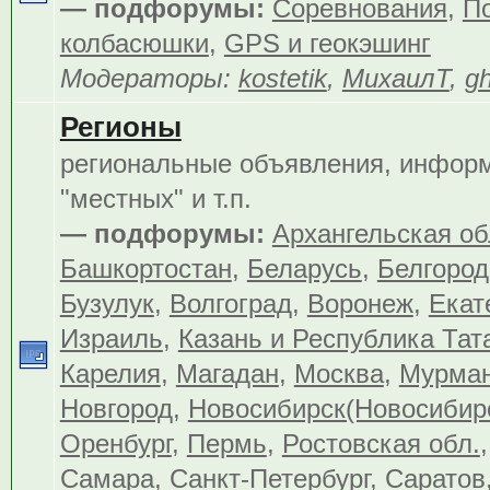
— подфорумы:
Соревнования
,
По
колбасюшки
,
GPS и геокэшинг
Модераторы:
kostetik
,
МихаилТ
,
gh
Регионы
региональные объявления, инфор
"местных" и т.п.
— подфорумы:
Архангельская об
Башкортостан
,
Беларусь
,
Белгород
Бузулук
,
Волгоград
,
Воронеж
,
Екат
Израиль
,
Казань и Республика Тат
Карелия
,
Магадан
,
Москва
,
Мурма
Новгород
,
Новосибирск(Новосибир
Оренбург
,
Пермь
,
Ростовская обл.
Самара
,
Санкт-Петербург
,
Саратов