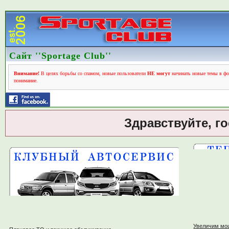
Сайт ''Sportage Club''
Внимание!
В целях борьбы со спамом, новые пользователи
НЕ могут
начинать новые темы в фо
понимание.
Здравствуйте, г
Увеличим мо