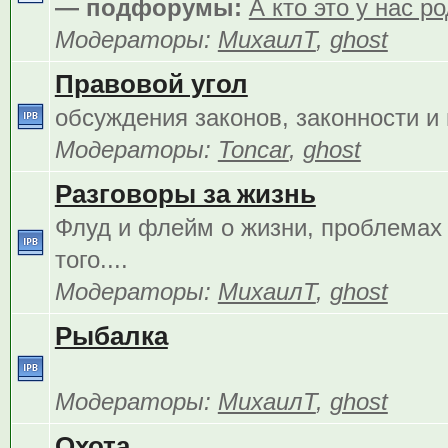
— подфорумы:
А кто это у нас р
Модераторы:
МихаилТ
,
ghost
Правовой угол
обсуждения законов, законности и 
Модераторы:
Toncar
,
ghost
Разговоры за жизнь
Флуд и флейм о жизни, проблемах 
того....
Модераторы:
МихаилТ
,
ghost
Рыбалка
Модераторы:
МихаилТ
,
ghost
Охота