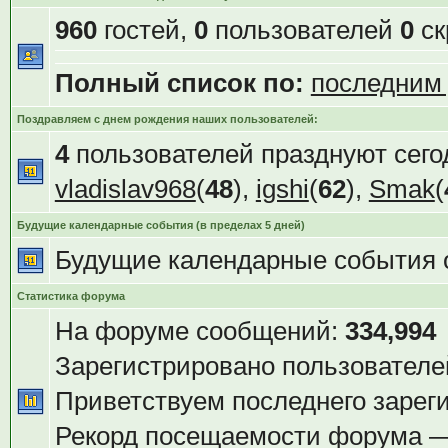
960
гостей,
0
пользователей
0
ск
Полный список по:
последним
Поздравляем с днем рождения наших пользователей:
4
пользователей празднуют сего
vladislav968
(
48
),
igshi
(
62
),
Smak
(
Будущие календарные события (в пределах 5 дней)
Будущие календарные события 
Статистика форума
На форуме сообщений:
334,994
Зарегистрировано пользователе
Приветствуем последнего зарег
Рекорд посещаемости форума 