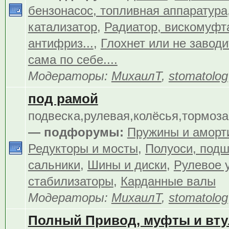
бензонасос, топливная аппаратура
катализатор
,
Радиатор, вискомуфта
антифриз...
,
Глохнет или не заводит
сама по себе....
Модераторы:
МихаилТ
,
stomatolog
под рамой
подвеска,рулевая,колёсья,тормоза.
— подфорумы:
Пружины и аморт
Редукторы и мосты
,
Полуоси, подш
сальники
,
Шины и диски
,
Рулевое 
стабилизаторы
,
Карданные валы
Модераторы:
МихаилТ
,
stomatolog
Полный Привод, муфты и вту