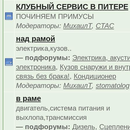
КЛУБНЫЙ СЕРВИС В ПИТЕРЕ
ПОЧИНЯЕМ ПРИМУСЫ
Модераторы:
МихаилТ
,
CTAC
над рамой
электрика,кузов..
— подфорумы:
Электрика, акуст
электроника
,
Кузов снаружи и внут
связь без брака!
,
Кондиционер
Модераторы:
МихаилТ
,
stomatolog
в раме
двигатель,система питания и
выхлопа,трансмиссия
— подфорумы:
Дизель
,
Сцеплен