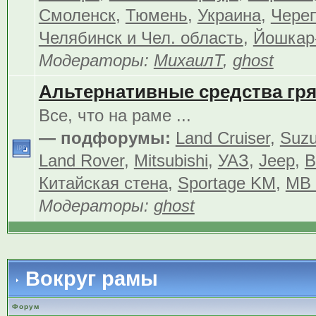
Смоленск
,
Тюмень
,
Украина
,
Чере
Челябинск и Чел. область
,
Йошкар
Модераторы:
МихаилТ
,
ghost
Альтернативные средства гр
Все, что на раме ...
— подфорумы:
Land Cruiser
,
Suzu
Land Rover
,
Mitsubishi
,
УАЗ
,
Jeep
,
В
Китайская стена
,
Sportage KM
,
MB 
Модераторы:
ghost
Вокруг рамы
Форум