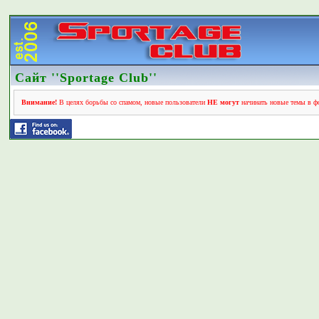
Сайт ''Sportage Club''
Внимание!
В целях борьбы со спамом, новые пользователи
НЕ могут
начинать новые темы в фо