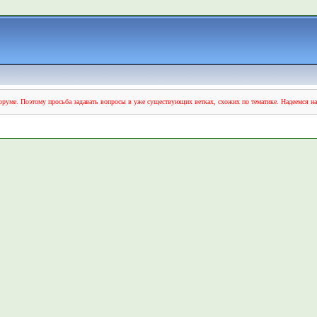
руме. Поэтому просьба задавать вопросы в уже существующих ветках, схожих по тематике. Надеемся н