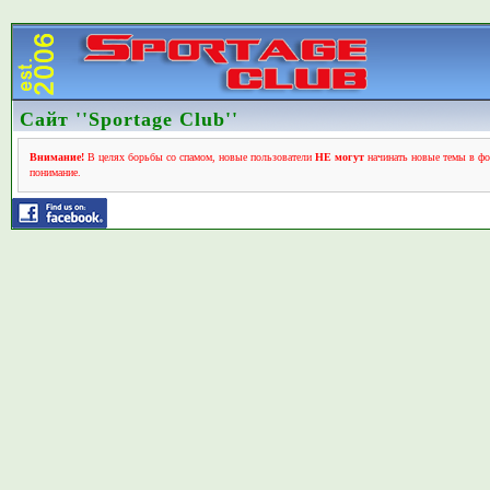
Сайт ''Sportage Club''
Внимание!
В целях борьбы со спамом, новые пользователи
НЕ могут
начинать новые темы в фо
понимание.