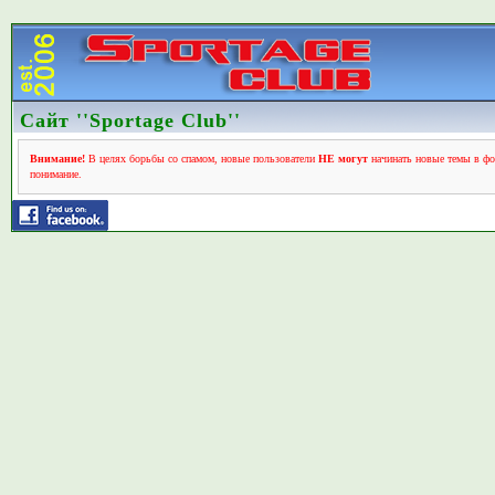
Сайт ''Sportage Club''
Внимание!
В целях борьбы со спамом, новые пользователи
НЕ могут
начинать новые темы в фо
понимание.