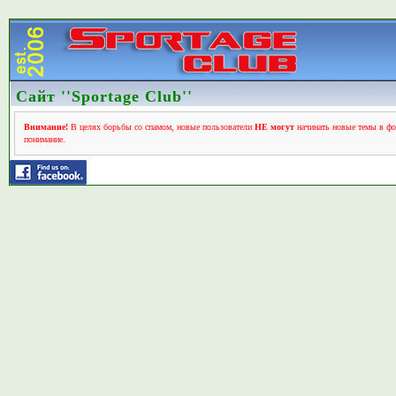
Сайт ''Sportage Club''
Внимание!
В целях борьбы со спамом, новые пользователи
НЕ могут
начинать новые темы в фо
понимание.