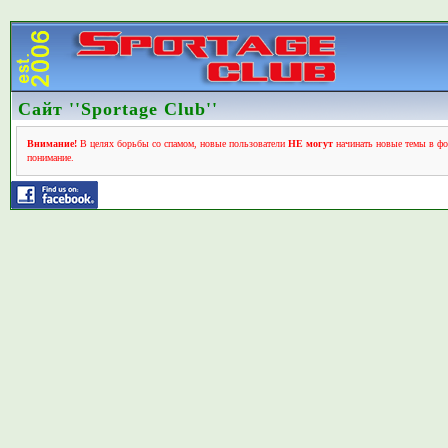
Сайт ''Sportage Club''
Внимание!
В целях борьбы со спамом, новые пользователи
НЕ могут
начинать новые темы в фо
понимание.