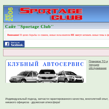
Сайт ''Sportage Club''
Внимание!
В целях борьбы со спамом, новые пользователи
НЕ могут
начинать новые темы в фо
Плановое ТО и
текущее
обслуживание
Индивидуальный подход, запчасти гарантированного качества, многолетний опыт,
никакого официоза - дружеская атмосфера!