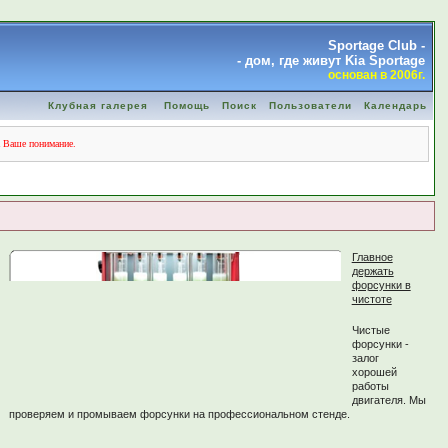
Sportage Club -
- дом, где живут Kia Sportage
основан в 2006г.
Клубная галерея
Помощь
Поиск
Пользователи
Календарь
а Ваше понимание.
Главное
держать
форсунки в
чистоте
Чистые
форсунки -
залог
хорошей
работы
двигателя. Мы
проверяем и промываем форсунки на профессиональном стенде.