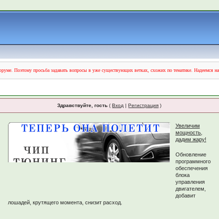
руме. Поэтому просьба задавать вопросы в уже существующих ветках, схожих по тематике. Надеемся н
Здравствуйте, гость
(
Вход
|
Регистрация
)
Увеличим
мощность,
дадим жару!
Обновление
программного
обеспечения
блока
управления
двигателем,
добавит
лошадей, крутящего момента, снизит расход.