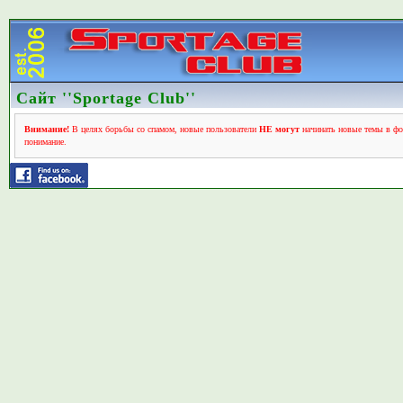
Сайт ''Sportage Club''
Внимание!
В целях борьбы со спамом, новые пользователи
НЕ могут
начинать новые темы в фо
понимание.