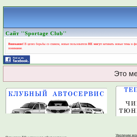
Сайт ''Sportage Club''
Внимание!
В целях борьбы со спамом, новые пользователи
НЕ могут
начинать новые темы в фо
понимание.
Это м
Увеличим мо