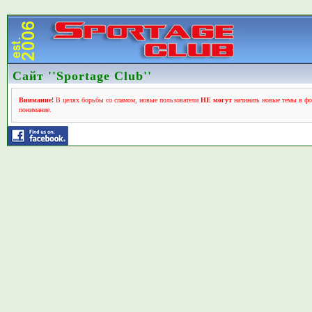
Сайт ''Sportage Club''
Внимание!
В целях борьбы со спамом, новые пользователи
НЕ могут
начинать новые темы в фо
понимание.