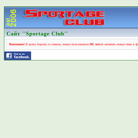
Сайт ''Sportage Club''
Внимание!
В целях борьбы со спамом, новые пользователи
НЕ могут
начинать новые темы в фо