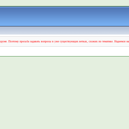
руме. Поэтому просьба задавать вопросы в уже существующих ветках, схожих по тематике. Надеемся н