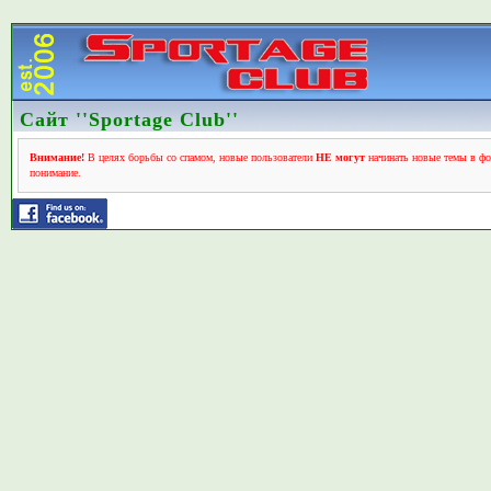
Сайт ''Sportage Club''
Внимание!
В целях борьбы со спамом, новые пользователи
НЕ могут
начинать новые темы в фо
понимание.