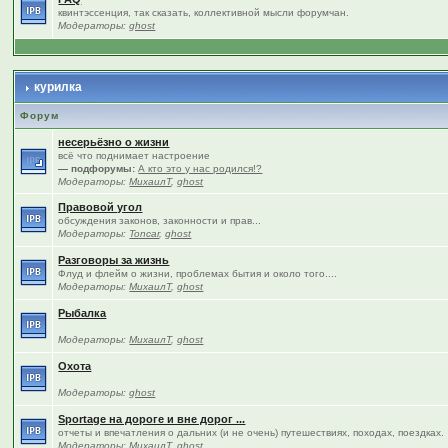
квинтэссенция, так сказать, коллективной мысли форумчан.
Модераторы:
ghost
курилка
Форум
несерьёзно о жизни
всё что поднимает настроение
— подфорумы:
А кто это у нас родился!?
Модераторы:
МихаилТ
,
ghost
Правовой угол
обсуждения законов, законности и прав...
Модераторы:
Toncar
,
ghost
Разговоры за жизнь
Флуд и флейм о жизни, проблемах бытия и около того....
Модераторы:
МихаилТ
,
ghost
Рыбалка
Модераторы:
МихаилТ
,
ghost
Охота
Модераторы:
ghost
Sportage на дороге и вне дорог ...
отчеты и впечатления о дальних (и не очень) путешествиях, походах, поездках.
Модераторы:
МихаилТ
,
ghost