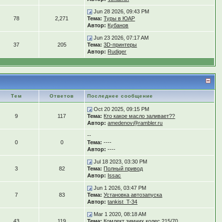
Jun 28 2026, 09:43 PM
78
2,271
Тема:
Туры в ЮАР
Автор:
Кубанов
Jun 23 2026, 07:17 AM
37
205
Тема:
3D-принтеры
Автор:
Rudiger
Тем
Ответов
Последнее сообщение
Oct 20 2025, 09:15 PM
9
117
Тема:
Кто какое масло заливает??
Автор:
amedenov@rambler.ru
--
0
0
Тема:
----
Автор:
----
Jul 18 2023, 03:30 PM
3
82
Тема:
Полный привод
Автор:
Issac
Jun 1 2026, 03:47 PM
7
83
Тема:
Установка автозапуска
Автор:
tankist_T-34
Mar 1 2020, 08:18 AM
43
119
Тема:
Комлект зимних колес 215/70...