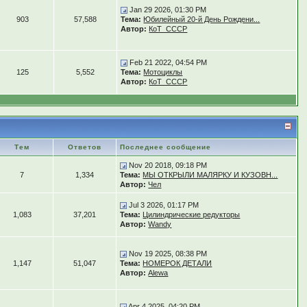
Jan 29 2026, 01:30 PM
903
57,588
Тема:
Юбилейный 20-й День Рождени...
Автор:
КоТ_СССР
Feb 21 2022, 04:54 PM
125
5,552
Тема:
Мотоциклы
Автор:
КоТ_СССР
Тем
Ответов
Последнее сообщение
Nov 20 2018, 09:18 PM
7
1,334
Тема:
МЫ ОТКРЫЛИ МАЛЯРКУ И КУЗОВН...
Автор:
Чел
Jul 3 2026, 01:17 PM
1,083
37,201
Тема:
Цилиндрические редукторы
Автор:
Wandy
Nov 19 2025, 08:38 PM
1,147
51,047
Тема:
НОМЕРОК ДЕТАЛИ
Автор:
Alewa
Apr 4 2025, 04:20 PM