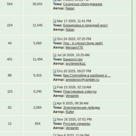
554
30,041
Тема:
Складское оборудование
Автор:
Natan
Mar 17 2025, 11:41 PM
224
11,545
Тема:
Блокировка в передний мост
Автор:
Natan
Oct 24 2020, 07:25 PM
44
5,660
Тема:
Ура - я сделал боди-лифт
Автор:
Михаил776
Jul 16 2026, 10:25 AM
401
11,494
Тема:
Банкротство
Автор:
archimetrika1
Oct 20 2025, 09:07 PM
88
5,410
Тема:
Киа Спортейдж в разборке в ...
Автор:
amedenov@rambler.ru
Feb 15 2026, 02:19 AM
115
6,240
Тема:
Пластиковые хомуты
Автор:
Veniamin
Apr 8 2025, 08:38 AM
62
2,684
Тема:
Электрические лебедки
Автор:
Rafiel
Nov 26 2025, 07:01 PM
12
654
Тема:
Русские сериалы
Автор:
Veniamin
Sep 8 2023, 11:04 PM