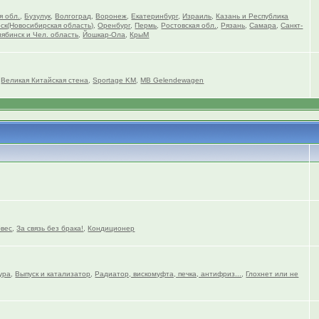
я обл.
,
Бузулук
,
Волгоград
,
Воронеж
,
Екатеринбург
,
Израиль
,
Казань и Республика
ск(Новосибирская область)
,
Оренбург
,
Пермь
,
Ростовская обл.
,
Рязань
,
Самара
,
Санкт-
ябинск и Чел. область
,
Йошкар-Ола
,
КрыМ
,
Великая Китайская стена
,
Sportage KM
,
MB Gelendewagen
вес
,
За связь без брака!
,
Кондиционер
ура
,
Выпуск и катализатор
,
Радиатор, вискомуфта, печка, антифриз...
,
Глохнет или не