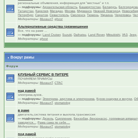
региональные объявления, информация для "местных" и т.п.
— подфорумы:
Архангельская область
,
Башкортостан
,
Беларусь
,
Белгородска
Татарстан
,
Карелия
,
Магадан
,
Москва
,
Мурманск
,
Нижний Новгород
,
Новосибир
Петербург
,
Саратов
,
Севастополь
,
Смоленск
,
Тюмень
,
Украина
,
Череповец
,
Чел
Модераторы:
МихаилТ
,
ghost
Альтернативные средства гряземешения
Все, что на раме ...
— подфорумы:
Land Cruiser
,
Suzuki
,
Daihatsu
,
Land Rover
,
Mitsubishi
,
УАЗ
,
Jeep
Модераторы:
ghost
Вокруг рамы
Форум
КЛУБНЫЙ СЕРВИС В ПИТЕРЕ
ПОЧИНЯЕМ ПРИМУСЫ
Модераторы:
МихаилТ
,
CTAC
над рамой
электрика,кузов..
— подфорумы:
Электрика, акустика и электроника
,
Кузов снаружи и внутри
,
Об
Модераторы:
МихаилТ
,
stomatolog
в раме
двигатель,система питания и выхлопа,трансмиссия
— подфорумы:
Дизель
,
Сцепление
,
Бензобак, бензонасос, топливная аппарат
заводится...
,
Рама сама по себе....
Модераторы:
МихаилТ
,
stomatolog
под рамой