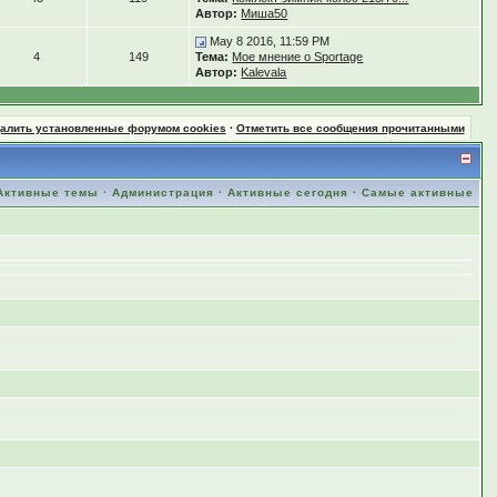
Автор:
Миша50
May 8 2016, 11:59 PM
4
149
Тема:
Мое мнение о Sportage
Автор:
Kalevala
далить установленные форумом cookies
·
Отметить все сообщения прочитанными
Активные темы
·
Администрация
·
Активные сегодня
·
Самые активные