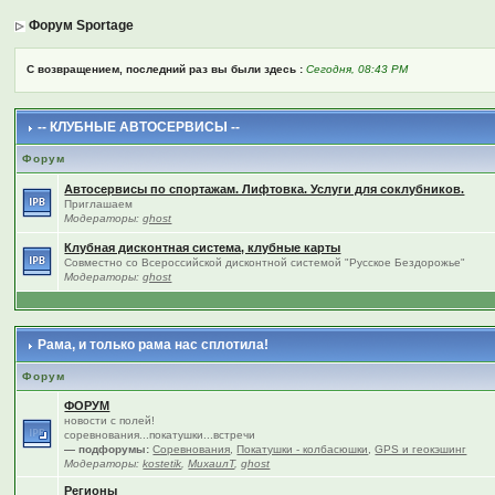
Форум Sportage
С возвращением, последний раз вы были здесь :
Сегодня, 08:43 PM
-- КЛУБНЫЕ АВТОСЕРВИСЫ --
Форум
Автосервисы по спортажам. Лифтовка. Услуги для соклубников.
Приглашаем
Модераторы:
ghost
Клубная дисконтная система, клубные карты
Совместно со Всероссийской дисконтной системой "Русское Бездорожье"
Модераторы:
ghost
Рама, и только рама нас сплотила!
Форум
ФОРУМ
новости с полей!
соревнования...покатушки...встречи
— подфорумы:
Соревнования
,
Покатушки - колбасюшки
,
GPS и геокэшинг
Модераторы:
kostetik
,
МихаилТ
,
ghost
Регионы