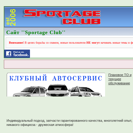
Сайт ''Sportage Club''
Внимание!
В целях борьбы со спамом, новые пользователи
НЕ могут
начинать новые темы в фо
Плановое ТО и
текущее
обслуживание
Индивидуальный подход, запчасти гарантированного качества, многолетний опыт,
никакого официоза - дружеская атмосфера!