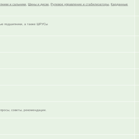
пники и сальники
,
Шины и диски
,
Рулевое управление и стабилизаторы
,
Карданные
тые подшипники, а также ШРУСы
опросы, советы, рекомендации.