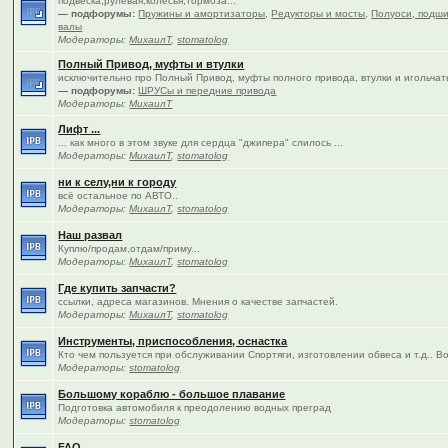
подвеска,рулевая,колёсья,тормоза...
— подфорумы:
Пружины и амортизаторы
,
Редукторы и мосты
,
Полуоси, подши
валы
Модераторы:
МихаилТ
,
stomatolog
Полный Привод, муфты и втулки
исключительно про Полный Привод, муфты полного привода, втулки и игольча
— подфорумы:
ШРУСы и передние привода
Модераторы:
МихаилТ
Лифт ...
... как много в этом звуке для сердца "джипера" слилось ...
Модераторы:
МихаилТ
,
stomatolog
ни к селу,ни к городу
всё остальное по АВТО..
Модераторы:
МихаилТ
,
stomatolog
Наш развал
Куплю/продам,отдам/приму...
Модераторы:
МихаилТ
,
stomatolog
Где купить запчасти?
ссылки, адреса магазинов. Мнения о качестве запчастей.
Модераторы:
МихаилТ
,
stomatolog
Инструменты, приспособления, оснастка
Кто чем пользуется при обслуживании Спортяги, изготовлении обвеса и т.д.. В
Модераторы:
stomatolog
Большому кораблю - большое плавание
Подготовка автомобиля к преодолению водных преград
Модераторы:
stomatolog
FAQ