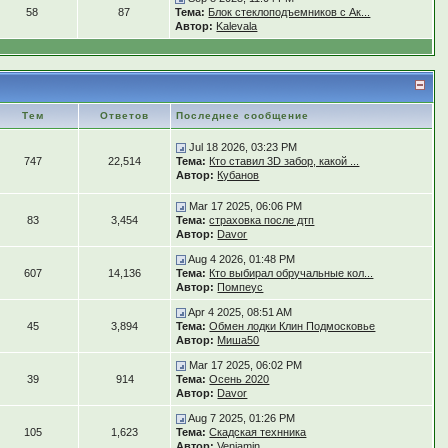
58
87
Тема:
Блок стеклоподъемников с Ак...
Автор:
Kalevala
Тем
Ответов
Последнее сообщение
Jul 18 2026, 03:23 PM
747
22,514
Тема:
Кто ставил 3D забор, какой ...
Автор:
Кубанов
Mar 17 2025, 06:06 PM
83
3,454
Тема:
страховка после дтп
Автор:
Davor
Aug 4 2026, 01:48 PM
607
14,136
Тема:
Кто выбирал обручальные кол...
Автор:
Помпеус
Apr 4 2025, 08:51 AM
45
3,894
Тема:
Обмен лодки Клин Подмосковье
Автор:
Миша50
Mar 17 2025, 06:02 PM
39
914
Тема:
Осень 2020
Автор:
Davor
Aug 7 2025, 01:26 PM
105
1,623
Тема:
Скадская технника
Автор:
Veniamin