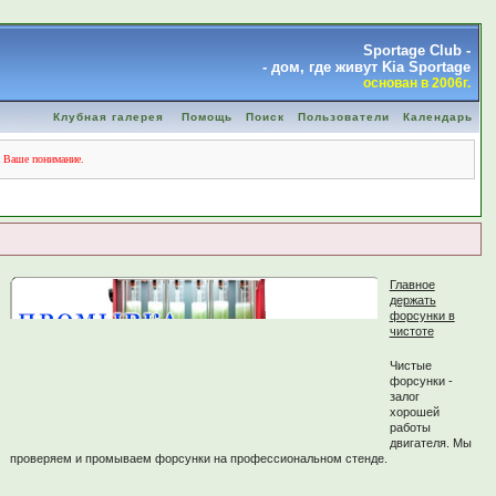
Sportage Club -
- дом, где живут Kia Sportage
основан в 2006г.
Клубная галерея
Помощь
Поиск
Пользователи
Календарь
а Ваше понимание.
Главное
держать
форсунки в
чистоте
Чистые
форсунки -
залог
хорошей
работы
двигателя. Мы
проверяем и промываем форсунки на профессиональном стенде.