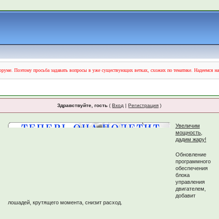
руме. Поэтому просьба задавать вопросы в уже существующих ветках, схожих по тематике. Надеемся н
Здравствуйте, гость
(
Вход
|
Регистрация
)
Увеличим
мощность,
дадим жару!
Обновление
программного
обеспечения
блока
управления
двигателем,
добавит
лошадей, крутящего момента, снизит расход.