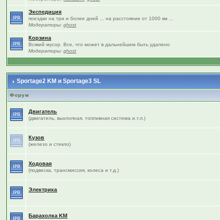
Экспедиция
поездки на три и более дней ... на расстояние от 1000 км ...
Модераторы:
ghost
Корзина
Всякий мусор. Все, что может в дальнейшем быть удалено
Модераторы:
ghost
Sportage2 KM и Sportage3 SL
Форум
Двигатель
(двигатель, выхлопная, топливная система и.т.п.)
Кузов
(железо и стекло)
Ходовая
(подвеска, трансмиссия, колеса и т.д.)
Электрика
Барахолка KM