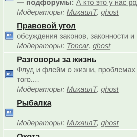
— подфорумы:
А кто это у нас р
Модераторы:
МихаилТ
,
ghost
Правовой угол
обсуждения законов, законности и 
Модераторы:
Toncar
,
ghost
Разговоры за жизнь
Флуд и флейм о жизни, проблемах 
того....
Модераторы:
МихаилТ
,
ghost
Рыбалка
Модераторы:
МихаилТ
,
ghost
Охота