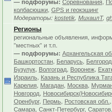
— подфорумы:
Соревнования
,
По
колбасюшки
,
GPS и геокэшинг
Модераторы:
kostetik
,
МихаилТ
,
gh
Регионы
региональные объявления, инфор
"местных" и т.п.
— подфорумы:
Архангельская об
Башкортостан
,
Беларусь
,
Белгород
Бузулук
,
Волгоград
,
Воронеж
,
Екат
Израиль
,
Казань и Республика Тат
Карелия
,
Магадан
,
Москва
,
Мурма
Новгород
,
Новосибирск(Новосибир
Оренбург
,
Пермь
,
Ростовская обл.
Самара
,
Санкт-Петербург
,
Саратов