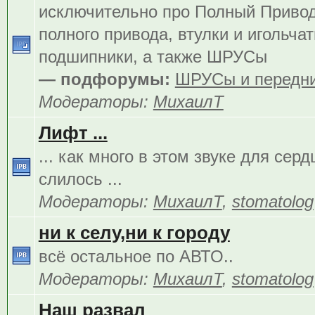
исключительно про Полный Приво
полного привода, втулки и игольча
подшипники, а также ШРУСы
— подфорумы:
ШРУСы и передни
Модераторы:
МихаилТ
Лифт ...
... как много в этом звуке для сер
слилось ...
Модераторы:
МихаилТ
,
stomatolog
ни к селу,ни к городу
всё остальное по АВТО..
Модераторы:
МихаилТ
,
stomatolog
Наш развал