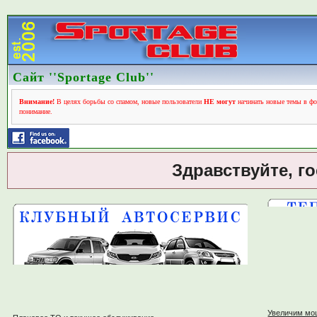
Сайт ''Sportage Club''
Внимание!
В целях борьбы со спамом, новые пользователи
НЕ могут
начинать новые темы в фо
понимание.
Здравствуйте, г
Увеличим мо