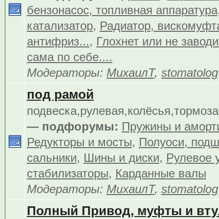
бензонасос, топливная аппаратура
катализатор
,
Радиатор, вискомуфта
антифриз...
,
Глохнет или не заводит
сама по себе....
Модераторы:
МихаилТ
,
stomatolog
под рамой
подвеска,рулевая,колёсья,тормоза.
— подфорумы:
Пружины и аморт
Редукторы и мосты
,
Полуоси, подш
сальники
,
Шины и диски
,
Рулевое 
стабилизаторы
,
Карданные валы
Модераторы:
МихаилТ
,
stomatolog
Полный Привод, муфты и вту