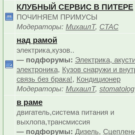
КЛУБНЫЙ СЕРВИС В ПИТЕРЕ
ПОЧИНЯЕМ ПРИМУСЫ
Модераторы:
МихаилТ
,
CTAC
над рамой
электрика,кузов..
— подфорумы:
Электрика, акуст
электроника
,
Кузов снаружи и внут
связь без брака!
,
Кондиционер
Модераторы:
МихаилТ
,
stomatolog
в раме
двигатель,система питания и
выхлопа,трансмиссия
— подфорумы:
Дизель
,
Сцеплен