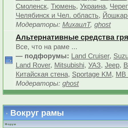
Смоленск
,
Тюмень
,
Украина
,
Чере
Челябинск и Чел. область
,
Йошкар
Модераторы:
МихаилТ
,
ghost
Альтернативные средства гр
Все, что на раме ...
— подфорумы:
Land Cruiser
,
Suzu
Land Rover
,
Mitsubishi
,
УАЗ
,
Jeep
,
В
Китайская стена
,
Sportage KM
,
MB 
Модераторы:
ghost
Вокруг рамы
Форум