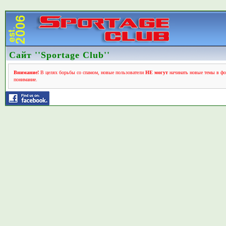
Сайт ''Sportage Club''
Внимание!
В целях борьбы со спамом, новые пользователи
НЕ могут
начинать новые темы в фо
понимание.