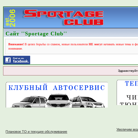
Сайт ''Sportage Club''
Внимание!
В целях борьбы со спамом, новые пользователи
НЕ могут
начинать новые темы в фо
понимание.
Здравствуйт
Увеличим мо
Плановое ТО и текущее обслуживание