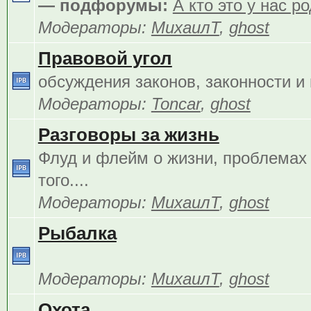
— подфорумы:
А кто это у нас р
Модераторы:
МихаилТ
,
ghost
Правовой угол
обсуждения законов, законности и 
Модераторы:
Toncar
,
ghost
Разговоры за жизнь
Флуд и флейм о жизни, проблемах 
того....
Модераторы:
МихаилТ
,
ghost
Рыбалка
Модераторы:
МихаилТ
,
ghost
Охота