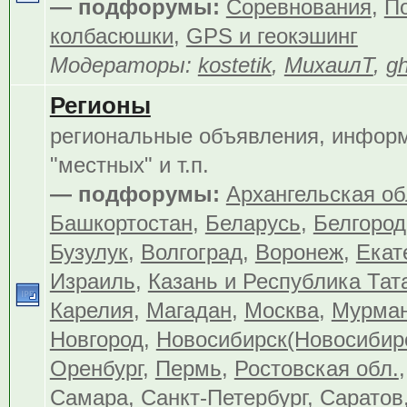
— подфорумы:
Соревнования
,
По
колбасюшки
,
GPS и геокэшинг
Модераторы:
kostetik
,
МихаилТ
,
gh
Регионы
региональные объявления, инфор
"местных" и т.п.
— подфорумы:
Архангельская об
Башкортостан
,
Беларусь
,
Белгород
Бузулук
,
Волгоград
,
Воронеж
,
Екат
Израиль
,
Казань и Республика Тат
Карелия
,
Магадан
,
Москва
,
Мурма
Новгород
,
Новосибирск(Новосибир
Оренбург
,
Пермь
,
Ростовская обл.
Самара
,
Санкт-Петербург
,
Саратов