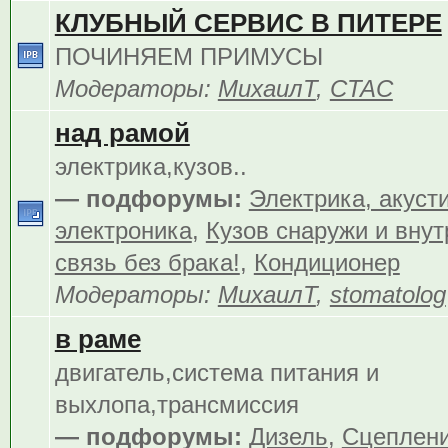
КЛУБНЫЙ СЕРВИС В ПИТЕРЕ
ПОЧИНЯЕМ ПРИМУСЫ
Модераторы:
МихаилТ
,
CTAC
над рамой
электрика,кузов..
— подфорумы:
Электрика, акуст
электроника
,
Кузов снаружи и внут
связь без брака!
,
Кондиционер
Модераторы:
МихаилТ
,
stomatolog
в раме
двигатель,система питания и
выхлопа,трансмиссия
— подфорумы:
Дизель
,
Сцеплен