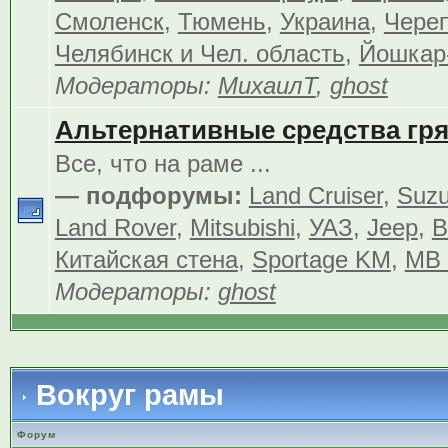
Смоленск
,
Тюмень
,
Украина
,
Чере
Челябинск и Чел. область
,
Йошкар
Модераторы:
МихаилТ
,
ghost
Альтернативные средства гр
Все, что на раме ...
— подфорумы:
Land Cruiser
,
Suzu
Land Rover
,
Mitsubishi
,
УАЗ
,
Jeep
,
В
Китайская стена
,
Sportage KM
,
MB 
Модераторы:
ghost
Вокруг рамы
Форум