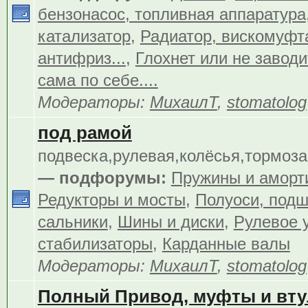
бензонасос, топливная аппаратура
катализатор
,
Радиатор, вискомуфта
антифриз...
,
Глохнет или не заводит
сама по себе....
Модераторы:
МихаилТ
,
stomatolog
под рамой
подвеска,рулевая,колёсья,тормоза.
— подфорумы:
Пружины и аморт
Редукторы и мосты
,
Полуоси, подш
сальники
,
Шины и диски
,
Рулевое 
стабилизаторы
,
Карданные валы
Модераторы:
МихаилТ
,
stomatolog
Полный Привод, муфты и вту