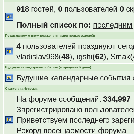
918
гостей,
0
пользователей
0
ск
Полный список по:
последним
Поздравляем с днем рождения наших пользователей:
4
пользователей празднуют сего
vladislav968
(
48
),
igshi
(
62
),
Smak
(
Будущие календарные события (в пределах 5 дней)
Будущие календарные события 
Статистика форума
На форуме сообщений:
334,997
Зарегистрировано пользователе
Приветствуем последнего зарег
Рекорд посещаемости форума 