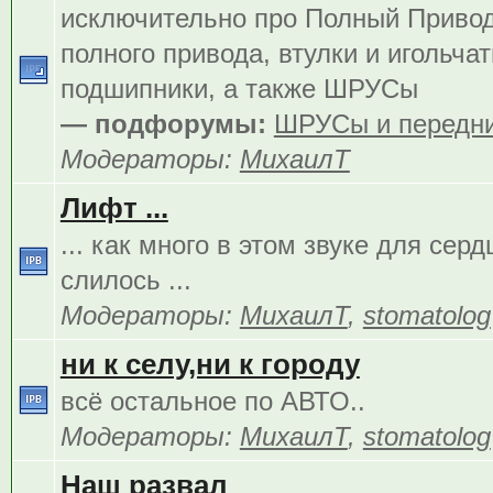
исключительно про Полный Приво
полного привода, втулки и игольча
подшипники, а также ШРУСы
— подфорумы:
ШРУСы и передни
Модераторы:
МихаилТ
Лифт ...
... как много в этом звуке для сер
слилось ...
Модераторы:
МихаилТ
,
stomatolog
ни к селу,ни к городу
всё остальное по АВТО..
Модераторы:
МихаилТ
,
stomatolog
Наш развал