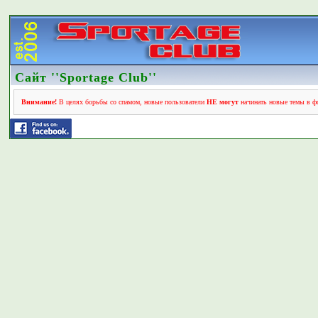
Сайт ''Sportage Club''
Внимание!
В целях борьбы со спамом, новые пользователи
НЕ могут
начинать новые темы в фо