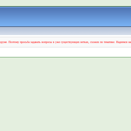
руме. Поэтому просьба задавать вопросы в уже существующих ветках, схожих по тематике. Надеемся н