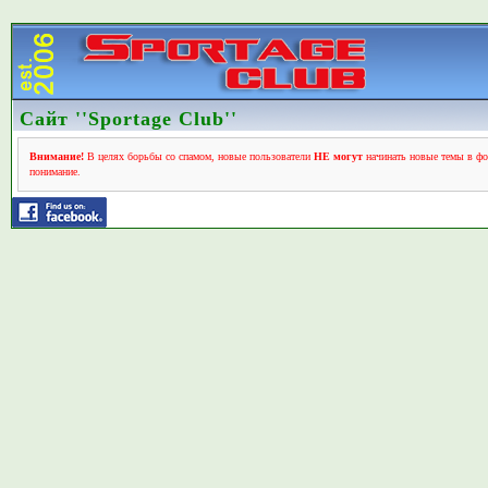
Сайт ''Sportage Club''
Внимание!
В целях борьбы со спамом, новые пользователи
НЕ могут
начинать новые темы в фо
понимание.