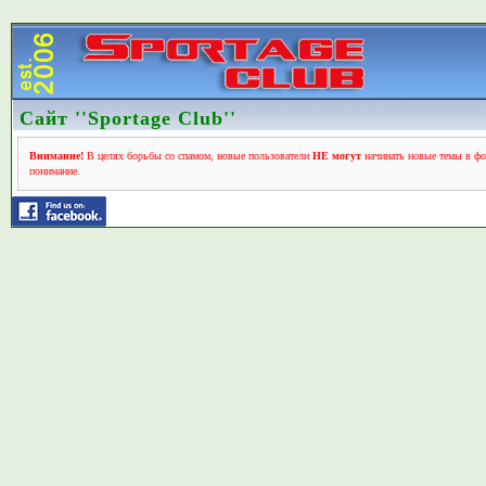
Сайт ''Sportage Club''
Внимание!
В целях борьбы со спамом, новые пользователи
НЕ могут
начинать новые темы в фо
понимание.