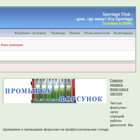
Sportage Club -
- дом, где живут Kia Sportage
основан в 2006г.
Клубная галерея
Помощь
Поиск
Пользователи
Календарь
а Ваше понимание.
Главное
держать
форсунки в
чистоте
Чистые
форсунки -
залог
хорошей
работы
двигателя. Мы
проверяем и промываем форсунки на профессиональном стенде.