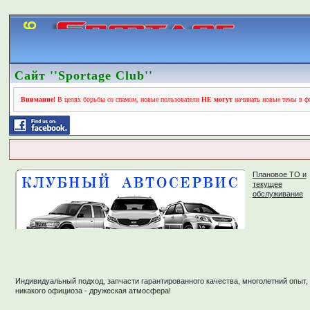
Сайт ''Sportage Club''
Внимание!
В целях борьбы со спамом, новые пользователи
НЕ могут
начинать новые темы в фо
Плановое ТО и
текущее
обслуживание
Индивидуальный подход, запчасти гарантированного качества, многолетний опыт,
никакого официоза - дружеская атмосфера!