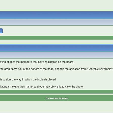
isting of all of the members that have registered on the board.
 the drop down box at the bottom of the page, change the selection from 'Search All Available' 
 to alter the way in which the list is displayed.
l appear next to their name, and you may click this to view the photo.
Текстовая версия