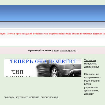
руме. Поэтому просьба задавать вопросы в уже существующих ветках, схожих по тематике. Надеемся н
Здравствуйте, гость
(
Вход
|
Регистрация
)
Увеличим
мощность,
дадим жару!
Обновление
программного
обеспечения
блока
управления
двигателем,
добавит
лошадей, крутящего момента, снизит расход.