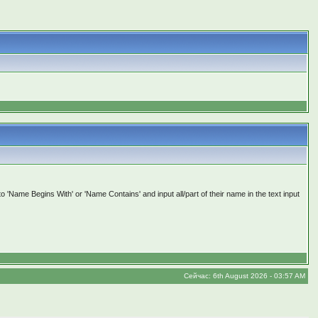
to 'Name Begins With' or 'Name Contains' and input all/part of their name in the text input
Сейчас: 6th August 2026 - 03:57 AM