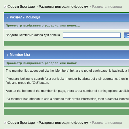
Форум Sportage
>
Разделы помощи по форуму
> Разделы помощи
Разделы помощи
Просмотр выбранного раздела или поиск...
Введите ключевые слова для поиска
Member List
Просмотр выбранного раздела или поиск...
The member list, accessed via the 'Members' link at the top of each page, is basically a l
If you are looking to search for a particular member by all/part of their username, then in
field and press the 'Go!' button.
Also, at the bottom of the member list page, there are a number of sorting options available
If a member has chosen to add a photo to their profile information, then a camera icon wil
Форум Sportage
>
Разделы помощи по форуму
> Разделы помощи