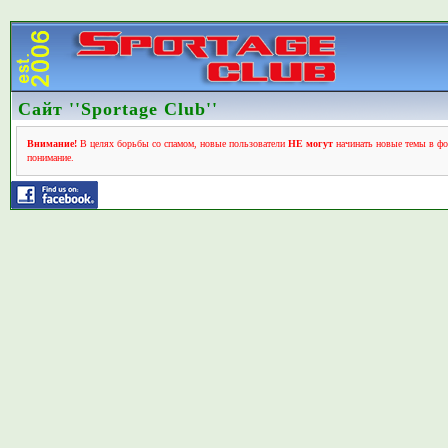
Сайт ''Sportage Club''
Внимание!
В целях борьбы со спамом, новые пользователи
НЕ могут
начинать новые темы в фо
понимание.