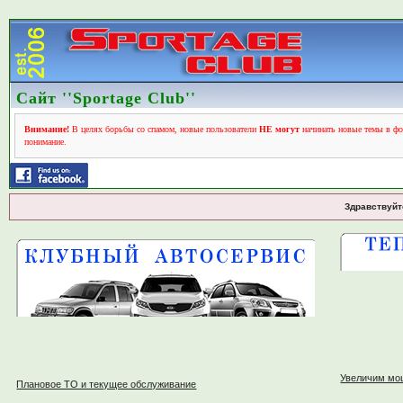
Сайт ''Sportage Club''
Внимание!
В целях борьбы со спамом, новые пользователи
НЕ могут
начинать новые темы в фо
понимание.
Здравствуйт
Увеличим мо
Плановое ТО и текущее обслуживание