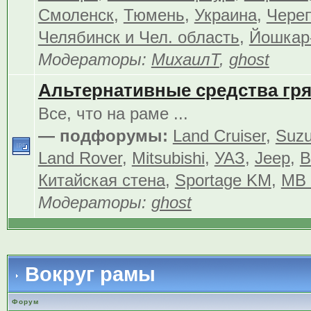
Смоленск
,
Тюмень
,
Украина
,
Чере
Челябинск и Чел. область
,
Йошкар
Модераторы:
МихаилТ
,
ghost
Альтернативные средства гр
Все, что на раме ...
— подфорумы:
Land Cruiser
,
Suzu
Land Rover
,
Mitsubishi
,
УАЗ
,
Jeep
,
В
Китайская стена
,
Sportage KM
,
MB 
Модераторы:
ghost
Вокруг рамы
Форум