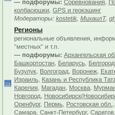
— подфорумы:
Соревнования
,
По
колбасюшки
,
GPS и геокэшинг
Модераторы:
kostetik
,
МихаилТ
,
gh
Регионы
региональные объявления, инфор
"местных" и т.п.
— подфорумы:
Архангельская об
Башкортостан
,
Беларусь
,
Белгород
Бузулук
,
Волгоград
,
Воронеж
,
Екат
Израиль
,
Казань и Республика Тат
Карелия
,
Магадан
,
Москва
,
Мурма
Новгород
,
Новосибирск(Новосибир
Оренбург
,
Пермь
,
Ростовская обл.
Самара
,
Санкт-Петербург
,
Саратов