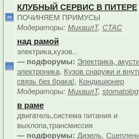
КЛУБНЫЙ СЕРВИС В ПИТЕРЕ
ПОЧИНЯЕМ ПРИМУСЫ
Модераторы:
МихаилТ
,
CTAC
над рамой
электрика,кузов..
— подфорумы:
Электрика, акуст
электроника
,
Кузов снаружи и внут
связь без брака!
,
Кондиционер
Модераторы:
МихаилТ
,
stomatolog
в раме
двигатель,система питания и
выхлопа,трансмиссия
— подфорумы:
Дизель
,
Сцеплен