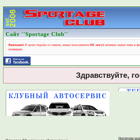
Сайт ''Sportage Club''
Внимание!
В целях борьбы со спамом, новые пользователи
НЕ могут
начинать новые темы в фо
понимание.
Здравствуйте, г
Увеличим мо