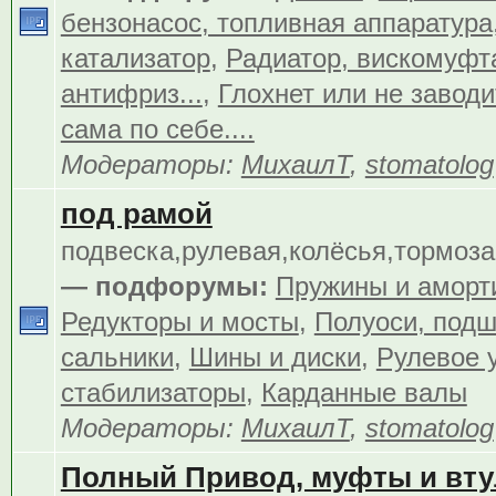
бензонасос, топливная аппаратура
катализатор
,
Радиатор, вискомуфта
антифриз...
,
Глохнет или не заводит
сама по себе....
Модераторы:
МихаилТ
,
stomatolog
под рамой
подвеска,рулевая,колёсья,тормоза.
— подфорумы:
Пружины и аморт
Редукторы и мосты
,
Полуоси, подш
сальники
,
Шины и диски
,
Рулевое 
стабилизаторы
,
Карданные валы
Модераторы:
МихаилТ
,
stomatolog
Полный Привод, муфты и вту