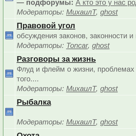
— подфорумы:
А кто это у нас р
Модераторы:
МихаилТ
,
ghost
Правовой угол
обсуждения законов, законности и 
Модераторы:
Toncar
,
ghost
Разговоры за жизнь
Флуд и флейм о жизни, проблемах 
того....
Модераторы:
МихаилТ
,
ghost
Рыбалка
Модераторы:
МихаилТ
,
ghost
Охота