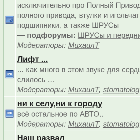
исключительно про Полный Приво
полного привода, втулки и игольча
подшипники, а также ШРУСы
— подфорумы:
ШРУСы и передни
Модераторы:
МихаилТ
Лифт ...
... как много в этом звуке для сер
слилось ...
Модераторы:
МихаилТ
,
stomatolog
ни к селу,ни к городу
всё остальное по АВТО..
Модераторы:
МихаилТ
,
stomatolog
Наш развал