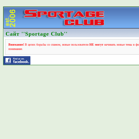
Сайт ''Sportage Club''
Внимание!
В целях борьбы со спамом, новые пользователи
НЕ могут
начинать новые темы в фо
понимание.