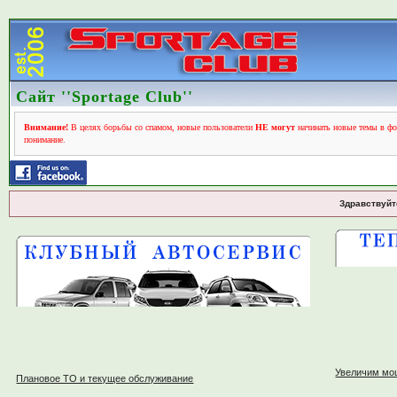
Сайт ''Sportage Club''
Внимание!
В целях борьбы со спамом, новые пользователи
НЕ могут
начинать новые темы в фо
понимание.
Здравствуйт
Увеличим мо
Плановое ТО и текущее обслуживание