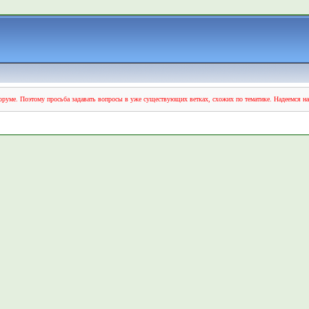
руме. Поэтому просьба задавать вопросы в уже существующих ветках, схожих по тематике. Надеемся н