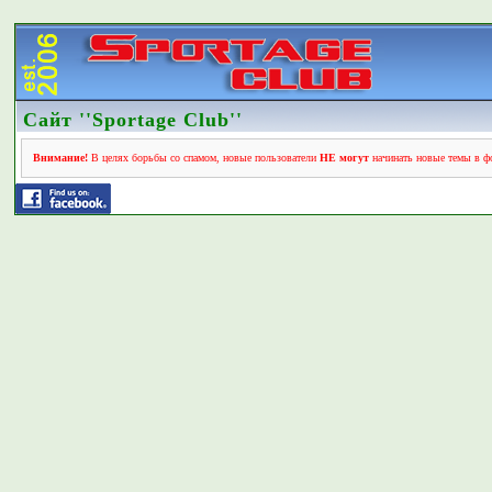
Сайт ''Sportage Club''
Внимание!
В целях борьбы со спамом, новые пользователи
НЕ могут
начинать новые темы в фо