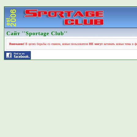
Сайт ''Sportage Club''
Внимание!
В целях борьбы со спамом, новые пользователи
НЕ могут
начинать новые темы в фо