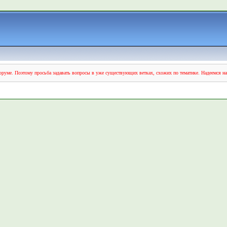
руме. Поэтому просьба задавать вопросы в уже существующих ветках, схожих по тематике. Надеемся н